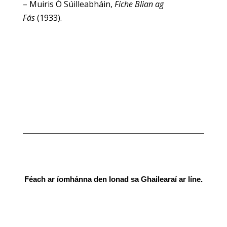
– Muiris Ó Súilleabháin,
Fiche Blian ag
Fás
(1933).
Tabhair cuairt ar an mBlascaod Mór
Féach ar íomhánna den Ionad sa Ghailearaí ar líne.
Féach ar an nGailearaí