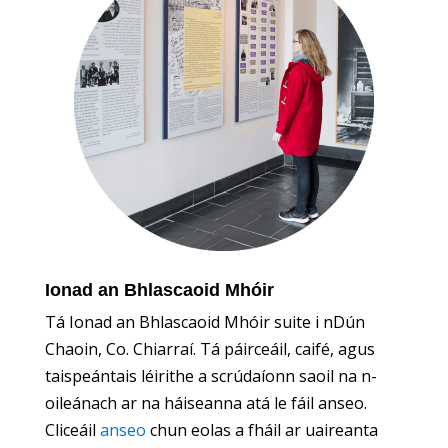
Ionad an Bhlascaoid Mhóir
Tá Ionad an Bhlascaoid Mhóir suite i nDún
Chaoin, Co. Chiarraí. Tá páirceáil, caifé, agus
taispeántais léirithe a scrúdaíonn saoil na n-
oileánach ar na háiseanna atá le fáil anseo.
Cliceáil
anseo
chun eolas a fháil ar uaireanta