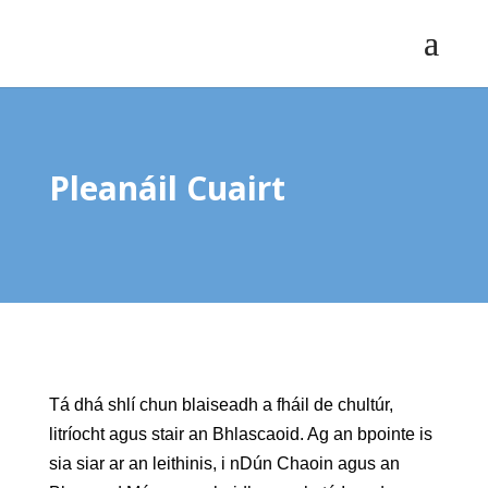
Pleanáil Cuairt
Tá dhá shlí chun blaiseadh a fháil de chultúr,
litríocht agus stair an Bhlascaoid. Ag an bpointe is
sia siar ar an leithinis, i nDún Chaoin agus an