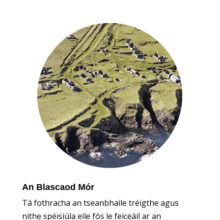
An Blascaod Mór
Tá fothracha an tseanbhaile tréigthe agus
nithe spéisiúla eile fós le feiceáil ar an