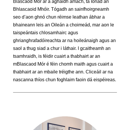
Blascaod Mór ar a aghaidh amach, tá Ionad an
Bhlascaoid Mhóir. Tógadh an sainfhoirgneamh
seo d’aon ghnó chun réimse leathan ábhar a
bhaineann leis an Oileán a choimeád, mar aon le
taispeántais chlosamhairc agus
ghrianghrafadóireachta ar na hoileánaigh agus an
saol a thug siad a chur i láthair. I gcaitheamh an
tsamhraidh, is féidir cuairt a thabhairt ar an
mBlascaod Mór é féin chomh maith agus cuairt a
thabhairt ar an mbaile tréigthe ann. Cliceáil ar na
nascanna thíos chun foghlaim faoin dá eispéireas.