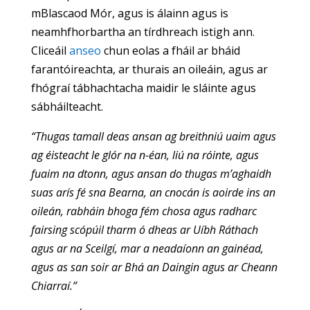
mBlascaod Mór, agus is álainn agus is
neamhfhorbartha an tírdhreach istigh ann.
Cliceáil
anseo
chun eolas a fháil ar bháid
farantóireachta, ar thurais an oileáin, agus ar
fhógraí tábhachtacha maidir le sláinte agus
sábháilteacht.
“Thugas tamall deas ansan ag breithniú uaim agus
ag éisteacht le glór na n-éan, liú na róinte, agus
fuaim na dtonn, agus ansan do thugas m’aghaidh
suas arís fé sna Bearna, an cnocán is aoirde ins an
oileán, rabháin bhoga fém chosa agus radharc
fairsing scópúil tharm ó dheas ar Uíbh Ráthach
agus ar na Sceilgí, mar a neadaíonn an gainéad,
agus as san soir ar Bhá an Daingin agus ar Cheann
Chiarraí.”