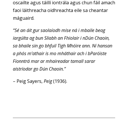
oscailte agus táillí iontrála agus chun fáil amach
faoi láithreacha oidhreachta eile sa cheantar
máguaird.
“Sé an áit gur saolaíodh mise ná i mbaile beag
iargúlta ag bun Sliabh an Fhiolair i nDún Chaoin,
sa bhaile sin go bhfuil Tigh Mhóire ann. Ní hansan
a phós m’athair is mo mháthair ach i bParóiste
Fionntrá mar ar mhaireadar tamall sarar
aistríodar go Dún Chaoin.”
– Peig Sayers,
Peig
(1936).
Tabhair cuairt ar Ionad an Bhlascaoid Mhóir