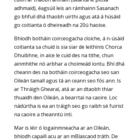
adhmaid), éagsúil leis an rámhainn Sasanach
go bhfuil dhá thaobh uirthi agus atá á húsáid
go coitianta ó dheireadh na 20ú haoise.
Bhíodh botháin coirceogacha cloiche, á n-úsáid
coitianta sa chuid is sia siar de leithinis Chorca
Dhuibhne, in aice le cuid des na tithe, chun
ainmhithe nó arbhar a choimeád iontu. Bhí dhá
cheann des na botháin coirceogacha seo san
Oileán tamall agus tá an ceann seo fós ann. Is
ar Thráigh Ghearaí, atá ar an dtaobh thiar
thuaidh den Oileán, a bearrtaí na caoire. Loc
nádúrtha is ea an tráigh seo go raibh sé fuirist
na caoire a theanntú inti.
Mar is léir ó logainmneacha ar an Oileán,
bhíodh capaill acu ar an mBlascaod tráth. De