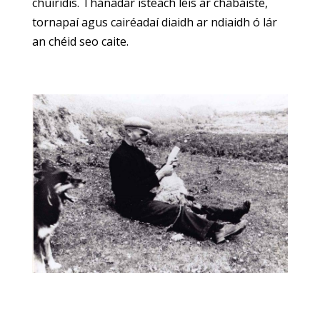
chuiridís. Thánadar isteach leis ar chabáiste,
tornapaí agus cairéadaí diaidh ar ndiaidh ó lár
an chéid seo caite.