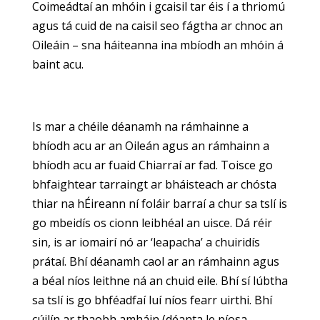
Coimeádtaí an mhóin i gcaisil tar éis í a thriomú
agus tá cuid de na caisil seo fágtha ar chnoc an
Oileáin – sna háiteanna ina mbíodh an mhóin á
baint acu.
Is mar a chéile déanamh na rámhainne a
bhíodh acu ar an Oileán agus an rámhainn a
bhíodh acu ar fuaid Chiarraí ar fad. Toisce go
bhfaightear tarraingt ar bháisteach ar chósta
thiar na hÉireann ní foláir barraí a chur sa tslí is
go mbeidís os cionn leibhéal an uisce. Dá réir
sin, is ar iomairí nó ar ‘leapacha’ a chuiridís
prátaí. Bhí déanamh caol ar an rámhainn agus
a béal níos leithne ná an chuid eile. Bhí sí lúbtha
sa tslí is go bhféadfaí luí níos fearr uirthi. Bhí
cúilín ar thaobh amháin (déanta le píosa