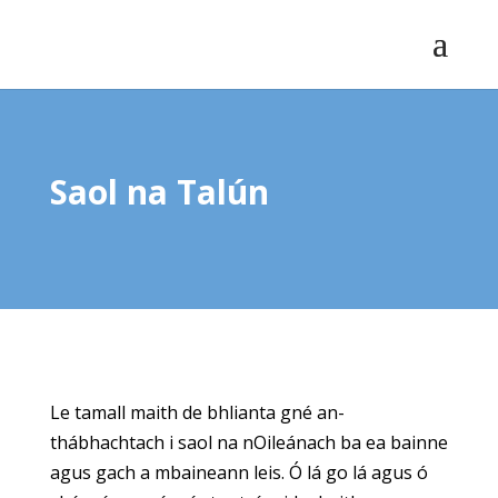
Saol na Talún
Le tamall maith de bhlianta gné an-
thábhachtach i saol na nOileánach ba ea bainne
agus gach a mbaineann leis. Ó lá go lá agus ó