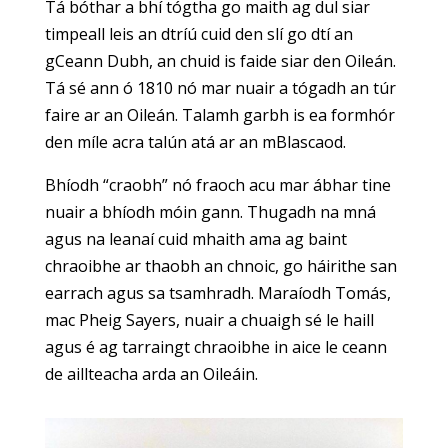
Tá bóthar a bhí tógtha go maith ag dul siar
timpeall leis an dtríú cuid den slí go dtí an
gCeann Dubh, an chuid is faide siar den Oileán.
Tá sé ann ó 1810 nó mar nuair a tógadh an túr
faire ar an Oileán. Talamh garbh is ea formhór
den míle acra talún atá ar an mBlascaod.
Bhíodh “craobh” nó fraoch acu mar ábhar tine
nuair a bhíodh móin gann. Thugadh na mná
agus na leanaí cuid mhaith ama ag baint
chraoibhe ar thaobh an chnoic, go háirithe san
earrach agus sa tsamhradh. Maraíodh Tomás,
mac Pheig Sayers, nuair a chuaigh sé le haill
agus é ag tarraingt chraoibhe in aice le ceann
de aillteacha arda an Oileáin.