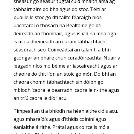
shéasúr go séasúr tugtaí cuid mhaith ama ag
tabhairt aire do bha agus do stoc. Téití ar
buaille le stoc go dtí tailte féaraigh níos
uachtaraí ó thosach na Bealtaine go dtí
deireadh an fhómhair, agus is iad na mná óga
is mó a dheineadh an cúram tábhachtach
séasúrach seo. Coimeádtaí an talamh a bhí i
gcóngar an bhaile chun curadóireachta. Nuair a
leagadh níos mó béime ar iascaireacht agus ar
chaoire do thit líon an stoic go mór. Do bhí an
chaora chomh tábhachtach sin dóibh go
mbíodh ‘caora le bearradh, caora le n-ithe agus
an tríú caora le díol’ acu.
Timpeall an tí a bhíodh na héanlaithe clóis acu,
agus mharaídís agus d’ithidís coiníní agus
éanlaithe áirithe. Prátaí agus coirce is mó a