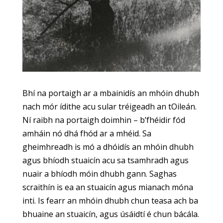
Bhí na portaigh ar a mbainidís an mhóin dhubh
nach mór ídithe acu sular tréigeadh an tOileán.
Ní raibh na portaigh doimhin – b’fhéidir fód
amháin nó dhá fhód ar a mhéid. Sa
gheimhreadh is mó a dhóidís an mhóin dhubh
agus bhíodh stuaicín acu sa tsamhradh agus
nuair a bhíodh móin dhubh gann. Saghas
scraithín is ea an stuaicín agus mianach móna
inti. Is fearr an mhóin dhubh chun teasa ach ba
bhuaine an stuaicín, agus úsáidtí é chun bácála.